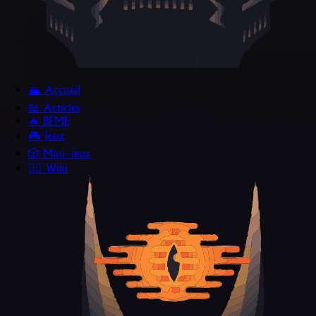
🏔️ Accueil
📖 Articles
🔥 BFME
🎮 Jeux
🎲 Mini~jeux
🧙‍♂️ Wiki