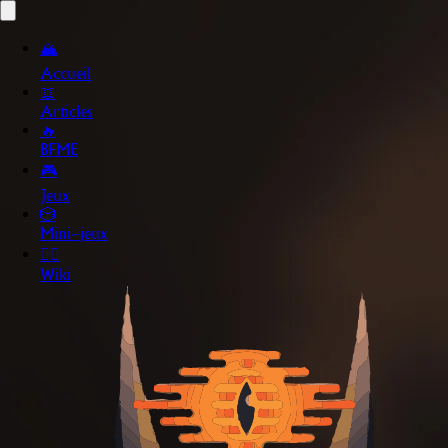
🏔️
Accueil
📖
Articles
🔥
BFME
🎮
Jeux
🎲
Mini~jeux
🧙‍♂️
Wiki