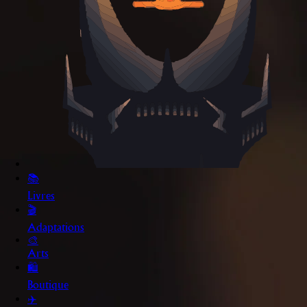
📚
Livres
🎬
Adaptations
🎨
Arts
🛍️
Boutique
✈️