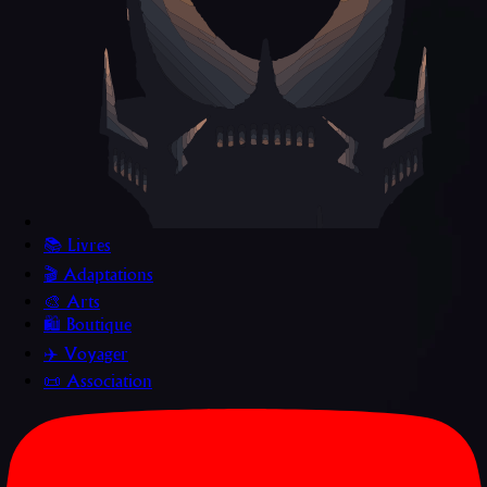
📚 Livres
🎬 Adaptations
🎨 Arts
🛍️ Boutique
✈️ Voyager
📜 Association