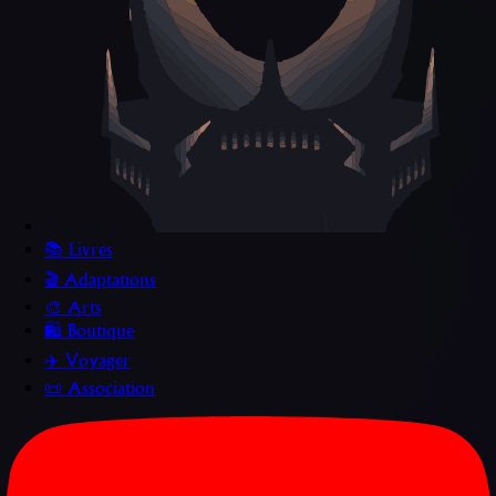
📚 Livres
🎬 Adaptations
🎨 Arts
🛍️ Boutique
✈️ Voyager
📜 Association