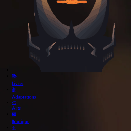
📚
Livres
🎬
Adaptations
🎨
Arts
🛍️
Boutique
✈️