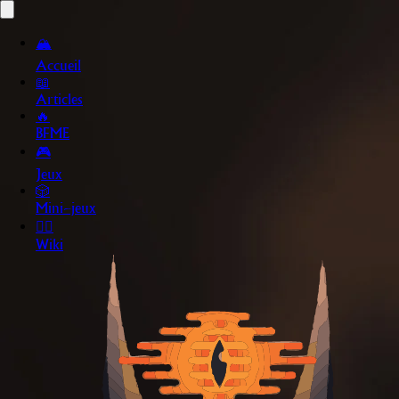
🏔️
Accueil
📖
Articles
🔥
BFME
🎮
Jeux
🎲
Mini~jeux
🧙‍♂️
Wiki