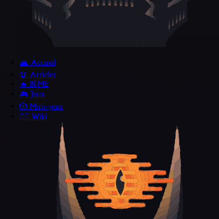
🏔️ Accueil
📖 Articles
🔥 BFME
🎮 Jeux
🎲 Mini~jeux
🧙‍♂️ Wiki