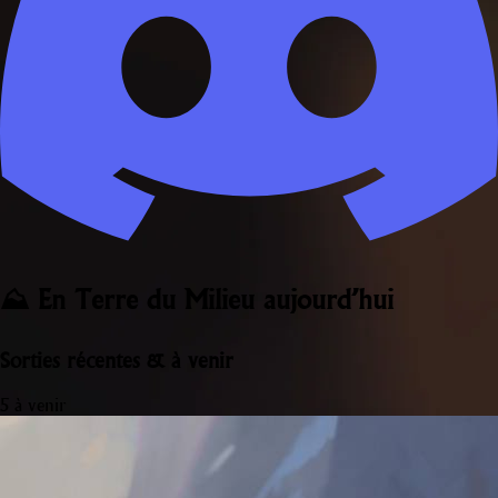
⛰️ En Terre du Milieu aujourd’hui
Sorties récentes & à venir
5 à venir