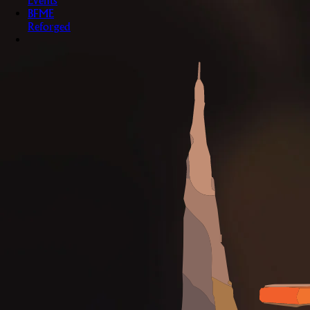
Events
BFME
Reforged