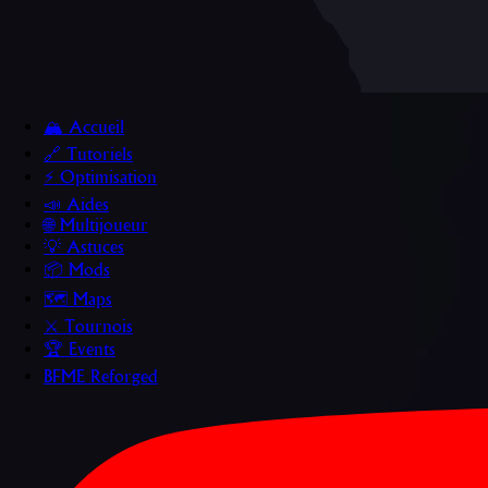
🏔️ Accueil
🔗 Tutoriels
⚡ Optimisation
📣 Aides
🌐 Multijoueur
💡 Astuces
📦 Mods
🗺️ Maps
⚔️ Tournois
🏆 Events
BFME Reforged