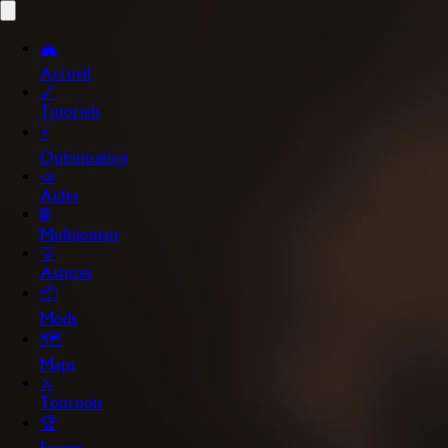
🏔️
Accueil
🔗
Tutoriels
⚡
Optimisation
📣
Aides
🌐
Multijoueur
💡
Astuces
📦
Mods
🗺️
Maps
⚔️
Tournois
🏆