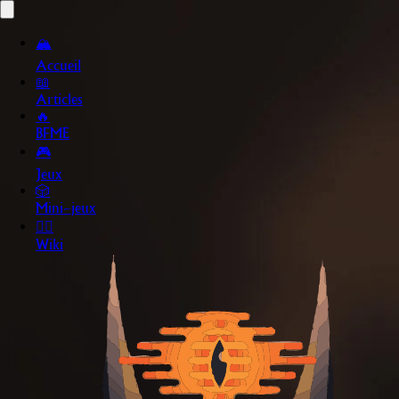
🏔️
Accueil
📖
Articles
🔥
BFME
🎮
Jeux
🎲
Mini~jeux
🧙‍♂️
Wiki