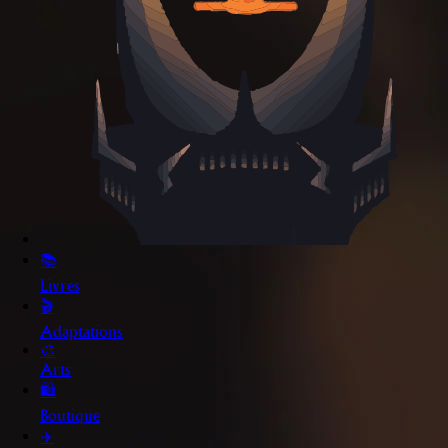
📚
Livres
🎬
Adaptations
🎨
Arts
🛍️
Boutique
✈️