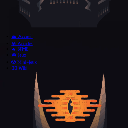
🏔️ Accueil
📖 Articles
🔥 BFME
🎮 Jeux
🎲 Mini~jeux
🧙‍♂️ Wiki