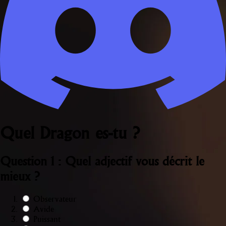
Quel Dragon es-tu ?
Question 1 : Quel adjectif vous décrit le
mieux ?
Observateur
Avide
Puissant