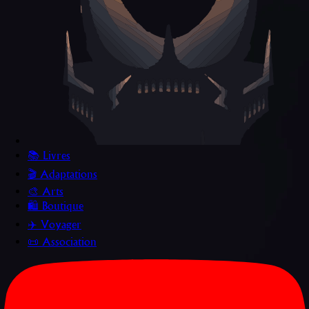
📚 Livres
🎬 Adaptations
🎨 Arts
🛍️ Boutique
✈️ Voyager
📜 Association