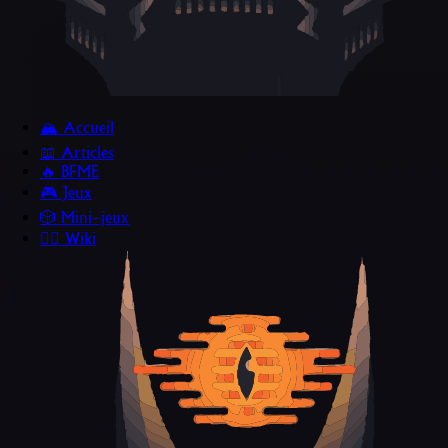
🏔️ Accueil
📖 Articles
🔥 BFME
🎮 Jeux
🎲 Mini~jeux
🧙‍♂️ Wiki