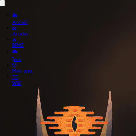
🏔️
Accueil
📖
Articles
🔥
BFME
🎮
Jeux
🎲
Mini~jeux
🧙‍♂️
Wiki