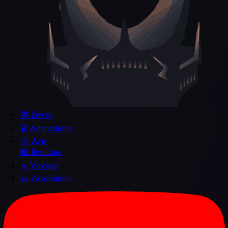
📚 Livres
🎬 Adaptations
🎨 Arts
🛍️ Boutique
✈️ Voyager
📜 Association