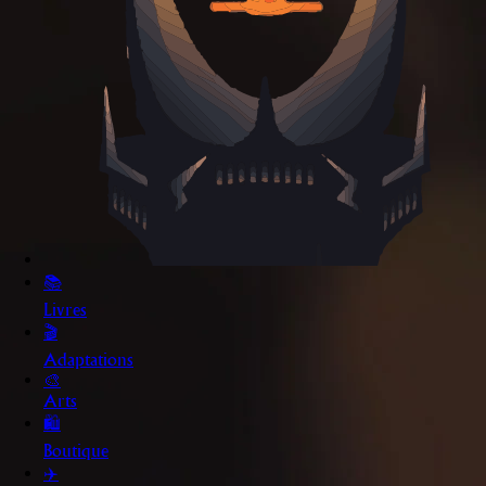
📚
Livres
🎬
Adaptations
🎨
Arts
🛍️
Boutique
✈️