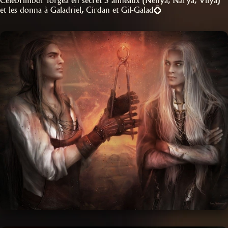
Celebrimbor forgea en secret 3 anneaux (Nenya, Narya, Vilya)
et les donna à Galadriel, Círdan et Gil-Galad💍