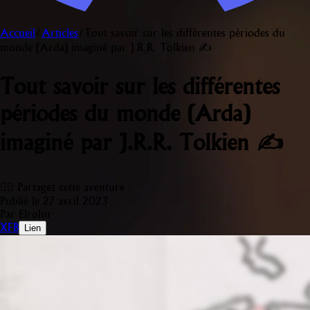
Accueil
/
Articles
/
Tout savoir sur les différentes périodes du
monde (Arda) imaginé par J.R.R. Tolkien ✍️
Tout savoir sur les différentes
périodes du monde (Arda)
imaginé par J.R.R. Tolkien ✍️
🧙‍♂️ Partagez cette aventure :
Publié le 27 avril 2023
Par Elrohir
X
FB
Lien