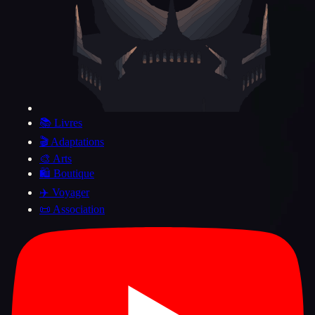
📚 Livres
🎬 Adaptations
🎨 Arts
🛍️ Boutique
✈️ Voyager
📜 Association