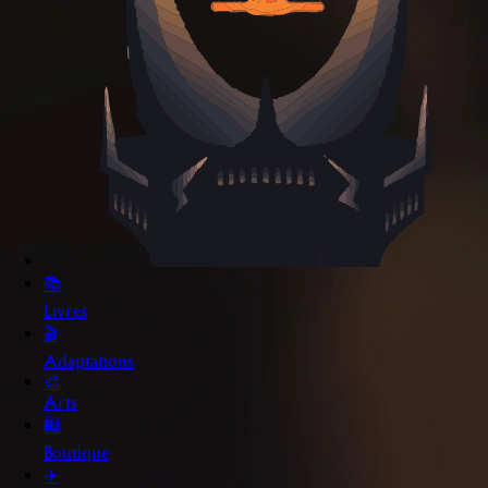
📚
Livres
🎬
Adaptations
🎨
Arts
🛍️
Boutique
✈️