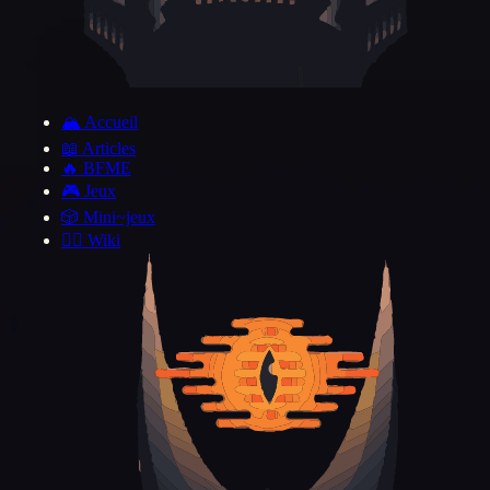
🏔️ Accueil
📖 Articles
🔥 BFME
🎮 Jeux
🎲 Mini~jeux
🧙‍♂️ Wiki