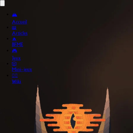
🏔️
Accueil
📖
Articles
🔥
BFME
🎮
Jeux
🎲
Mini~jeux
🧙‍♂️
Wiki