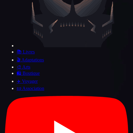
📚 Livres
🎬 Adaptations
🎨 Arts
🛍️ Boutique
✈️ Voyager
📜 Association