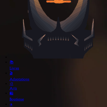
📚
Livres
🎬
Adaptations
🎨
Arts
🛍️
Boutique
✈️