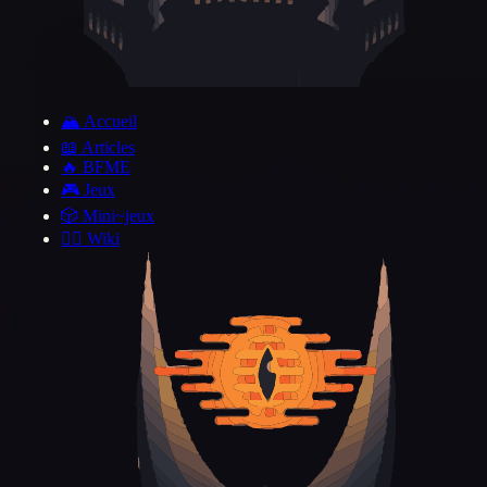
🏔️ Accueil
📖 Articles
🔥 BFME
🎮 Jeux
🎲 Mini~jeux
🧙‍♂️ Wiki