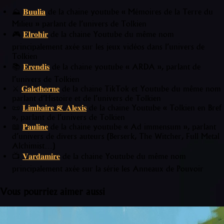
⛰️
𝐁𝐮𝐮𝐥𝐢𝐚
de la chaine youtube « Mémoires de la Terre du
Milieu » parlant de l’univers de Tolkien
🎮
𝐄𝐥𝐫𝐨𝐡𝐢𝐫
de la chaine Youtube du même nom
principalement axée sur les jeux vidéos dans l’univers de
Tolkien
📚
𝐄𝐫𝐞𝐧𝐝𝐢𝐬
de la chaine youtube « ARDA », parlant de
l’univers de Tolkien
⚔️
𝐆𝐚𝐥𝐞𝐭𝐡𝐨𝐫𝐧𝐞
de la chaine TikTok et Youtube du même nom
parlant d’Histoire et de l’univers de Tolkien
📜
𝐋𝐢𝐦𝐛𝐚𝐢𝐫𝐞 & 𝐀𝐥𝐞𝐱𝐢𝐬
de la chaine Youtube « Tolkien en Bref
», parlant de l’univers de Tolkien
📖
𝐏𝐚𝐮𝐥𝐢𝐧𝐞
de la chaine youtube « Ad immensum », parlant
d’univers de divers auteurs (Berserk, The Witcher, Full Metal
Alchimist…)
📺
𝐕𝐚𝐫𝐝𝐚𝐦𝐢𝐫𝐞
de la chaine Youtube du même nom
principalement axée sur la série les Anneaux de Pouvoir
Vous pourriez aimer aussi