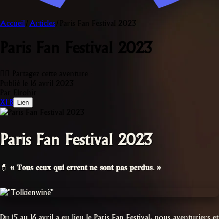
Accueil
/
Articles
/
Paris Fan Festival 2023
Paris Fan Festival 2023
🧙‍♂️ Partagez cette aventure :
Publié le 16 avril 2023
Par Elrohir
X
FB
Lien
Paris Fan Festival 2023
🧙
« 𝐓𝐨𝐮𝐬 𝐜𝐞𝐮𝐱 𝐪𝐮𝐢 𝐞𝐫𝐫𝐞𝐧𝐭 𝐧𝐞 𝐬𝐨𝐧𝐭 𝐩𝐚𝐬 𝐩𝐞𝐫𝐝𝐮𝐬. »
Du 15 au 16 avril a eu lieu le Paris Fan Festival, nous aventuriers et