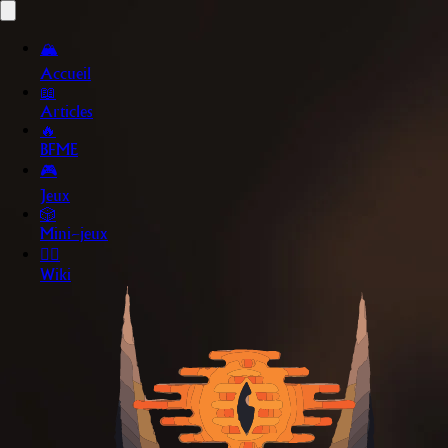
🏔️
Accueil
📖
Articles
🔥
BFME
🎮
Jeux
🎲
Mini~jeux
🧙‍♂️
Wiki